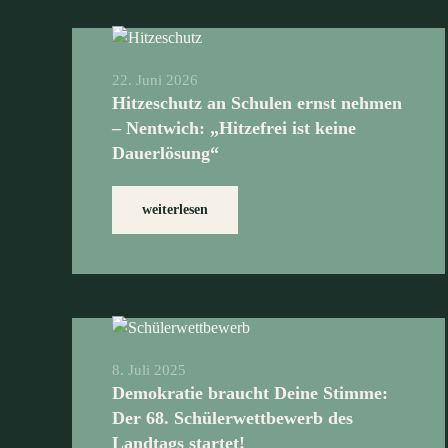
22. Juni 2026
Hitzeschutz an Schulen ernst nehmen
– Nentwich: „Hitzefrei ist keine
Dauerlösung“
weiterlesen
8. Juli 2025
Demokratie braucht Deine Stimme:
Der 68. Schülerwettbewerb des
Landtags startet!