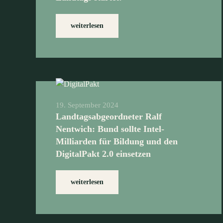
weiterlesen
19. September 2024
Landtagsabgeordneter Ralf
Nentwich: Bund sollte Intel-
Milliarden für Bildung und den
DigitalPakt 2.0 einsetzen
weiterlesen