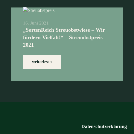
16. Juni 2021
„SortenReich Streuobstwiese – Wir
fördern Vielfalt!“ – Streuobstpreis
2021
weiterlesen
Datenschutzerklärung