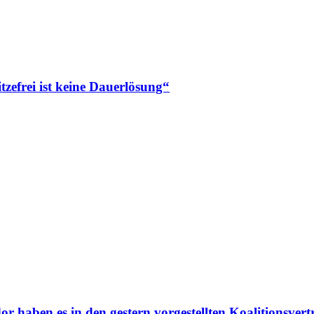
zefrei ist keine Dauerlösung“
aben es in den gestern vorgestellten Koalitionsvertr