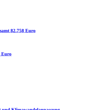
esamt 82.758 Euro
0 Euro
ät und Klimawandelanpassung