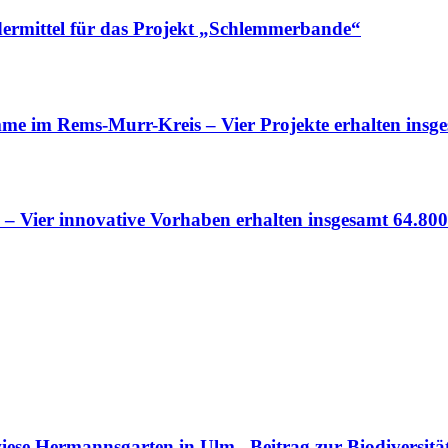
ermittel für das Projekt „Schlemmerbande“
mme im Rems-Murr-Kreis – Vier Projekte erhalten insg
 – Vier innovative Vorhaben erhalten insgesamt 64.80
se Hermannsgarten in Ulm– Beitrag zur Biodiversit